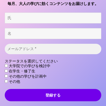
毎月、大人の学びに効くコンテンツをお届けします。
での問い合わせが増えてきた印象があります。
氏
藤本翔一（以下藤本）：
結構こういう制度って人事部で
担当されてる会社さんが多いかなと思うのですが、メル
カリでは、研究開発組織のR4Dで運営しているので、積
名
極的に相談に答えられる環境を整えられているなと思い
ます。
メ
ー
ル
ア
ステータスを選択してください
ド
大学院での学びを検討中
レ
在学生・修了生
ス
その他の学びを計画中
*
その他