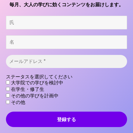
毎月、大人の学びに効くコンテンツをお届けします。
氏
名
マルチタスクが上達、学びと仕事
●
メ
の好循環も
ー
ル
ア
ステータスを選択してください
ド
大学院での学びを検討中
レ
—————受験準備についてあらためて伺います
在学生・修了生
ス
その他の学びを計画中
*
が、TOEIC以外に何か準備したことはあります
その他
か？
英語でディスカッションしたりビジネスについて考えた
りする力を自分の中に植え付けておきたかったので、当