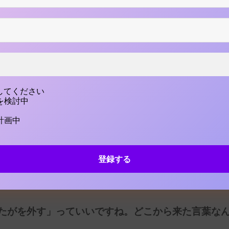
れキャリ」でお世話になっている中田さんにこうやって話
れ臭いですね。
よろしくお願いします！最初にお聞きしたいのは、「
してください
まの秋山さんが「『えれキャリ』って何？」と質問さ
を検討中
計画中
、すっごい抽象的な言葉を使うなら……「自分のたがを外
思っています。
「たがを外す」っていいですね。どこから来た言葉な