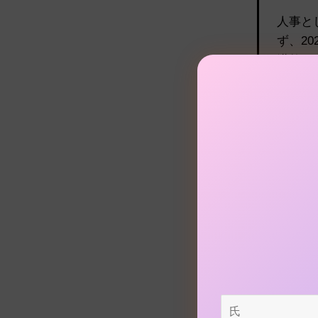
人事と
ず、2
漠然と
が必要と
●
——— 今
て約半年
氏