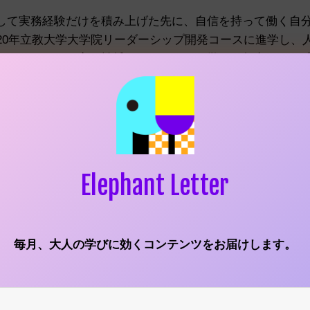
して実務経験だけを積み上げた先に、自信を持って働く自
020年立教大学大学院リーダーシップ開発コースに進学し、
したキャリア不安を払拭するためには、学びを起点とした
思い立ち、Elephant Careerを立ち上げる。
Elephant Letter
「生きづらさ」を感じている人へ
毎月、大人の学びに効くコンテンツをお届けします。
日は楽しみにしてました。Elephant Career（以
ですね。いろいろ聞かせてください。