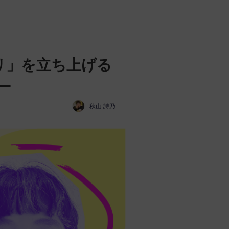
リ」を立ち上げる
ュー
秋山 詩乃