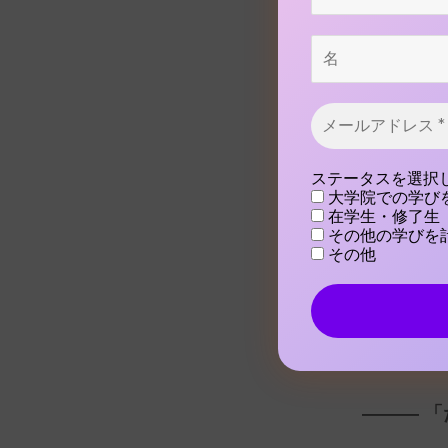
いつも「え
名
深いけど照
メ
ー
ル
——— 
ア
ステータスを選択
ド
です。い
大学院での学び
レ
在学生・修了生
ス
か？
その他の学びを
*
その他
そうですね
てほしいと
——— 