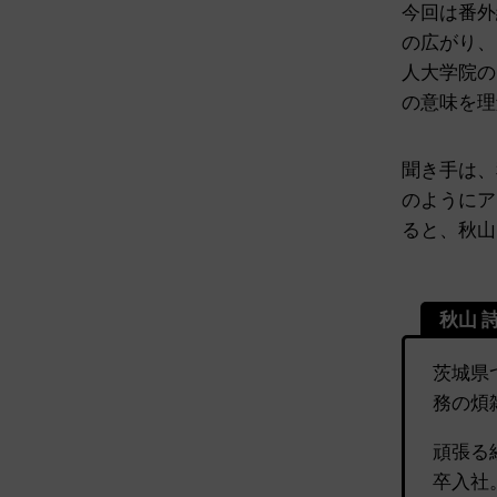
今回は番外編
の広がり、
人大学院の
の意味を理
聞き手は、
のようにア
ると、秋山
秋山 
茨城県
務の煩
頑張る
卒入社