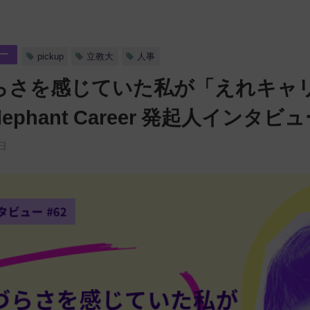
ー
pickup
立教大
人事
らさを感じていた私が「えれキャ
Elephant Career 発起人インタビ
日