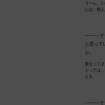
うーん、い
には、個人
——— 
と思って
か。
重なってま
とっては。
とき。
——— 