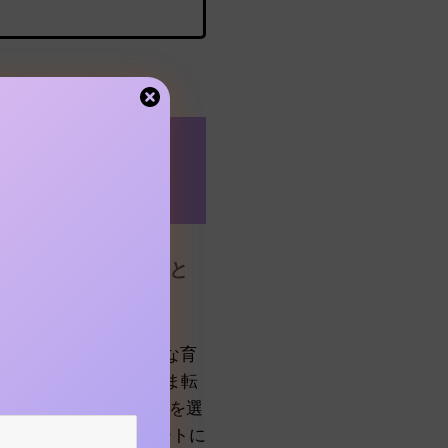
ントプロデュー
ャリアはリクルートと
？
という、社員と同じような育
年半勤めると、そのまま転
きることが魅力でCV職を選
ののは私だけ。リクルートに