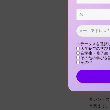
残る道もあ
名
メ
ー
ル
————
ア
ステータスを選択
ド
大学院での学び
はい、父は
レ
在学生・修了生
ス
習いに来て
その他の学びを
*
て、タレン
その他
たし、小学
き始めてか
で、組織や
で、CV職
タレントス
営業まで、