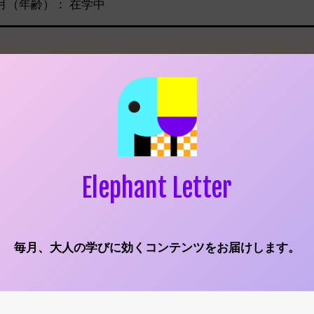
月（年齢）： 在学中
リクルートの営業職から家業のタレ
スへ
Elephant Letter
—まずはご経歴についてお伺いします。ファーストキ
ですが、どんなお仕事をしていらっしゃったんですか
毎月、大人の学びに効くコンテンツをお届けします。
という不動産媒体の広告営業をやっていました。「CV職」
3年半営業専門で働く契約社員として採用されたんです。3
は転職支援金が出ること、退職交渉せず契約満了で退職で
同じ部に配属された同期入社７人のうち3年半で卒業した