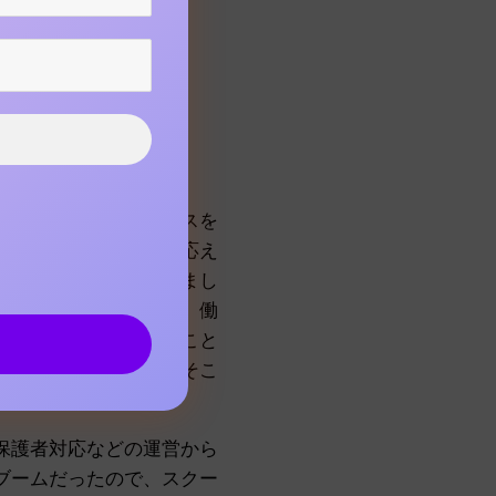
うために辞めました。
オを立ち上げて、ダンスを
りたい」という要望に応え
っとダンスをやっていまし
やらせてもらっていて、働
もとリクルートで働くこと
気持ちもありました。そこ
保護者対応などの運営から
ブームだったので、スクー