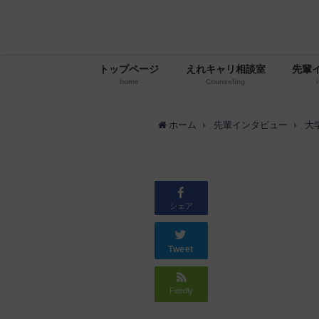
トップページ
えれキャリ相談室
先輩
home
Counseling
ホーム
先輩インタビュー
大
シェア
Tweet
Feedly