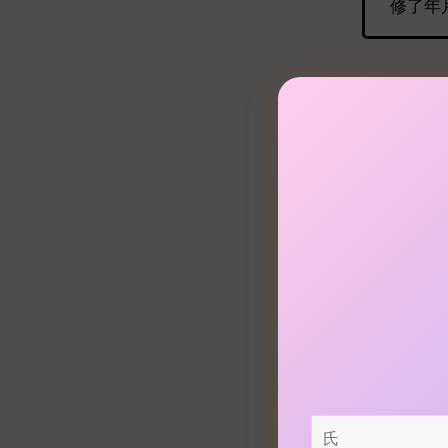
修了年
●
————
いうこと
SUUMO
成を受けて
職する人に
氏
びました。