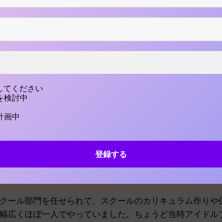
ったんですが、母が経営しているタレントスクールを手伝
—タレントスクールですか？
してください
を検討中
普通のサラリーマンなんですが、母は自分でダンススタジ
いる子どもたちの「テレビに出たい」「もっとダンスをや
計画中
トスクールをやっていたんです。私も物心ついた時からず
生からは歌やお芝居、、中学生の頃からはダンスの先生も
らも土日のどちらかは母の仕事を手伝っていました。もと
ベンチャー的な風土から学んで家業に役立てたい、という
卒業を機会に、二足のわらじから一足に絞ったんです。
クール部門を任せられて、スクールのカリキュラム作りや
幅広くほぼ一人でやっていました。ちょうど当時アイドル