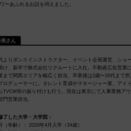
ワーあふれるお話を伺えました。
奈美さん
代よりダンスインストラクター、イベント企画運営、ショ
掛け、新卒で株式会社リクルートに入社。不動産広告営業
業まで関西エリアを幅広く担当。卒業後は2歳〜20代まで
プロデューサーに。タレント育成やマネージャー業、アイ
らTVCM等の振り付けも行う。現在は東京にて人事業務ア
部門営業担当。
修了した大学・大学院
：
（年齢）： 2020年4月入学（34歳）