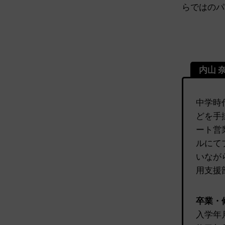
らではのパ
内山 
中学時
どを手
ート営
ルにて
いなが
用支援
卒業・
入学年月