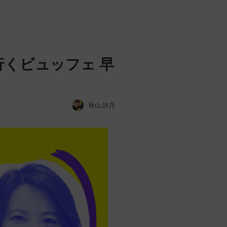
くビュッフェ 早
秋山 詩乃